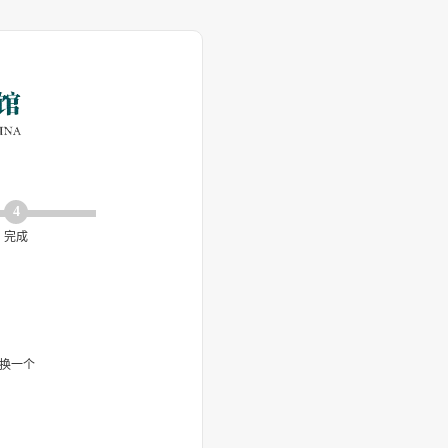
4
完成
换一个